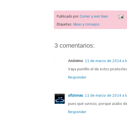
Publicado por
Comer y vivir bien
Etiquetas:
Ideas y consejos
3 comentarios:
Anónimo
11 de marzo de 2014 a l
Vaya puntillo el de estos picatostes.
Responder
afizionau
11 de marzo de 2014 a l
pues qué curioso, porque acabo de 
Responder