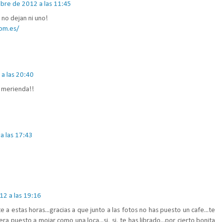
bre de 2012 a las 11:45
 no dejan ni uno!
om.es/
a las 20:40
a merienda!!
a las 17:43
12 a las 19:16
e a estas horas...gracias a que junto a las fotos no has puesto un cafe...te
ra puesto a mojar como una loca...si, si, te has librado...por cierto bonita