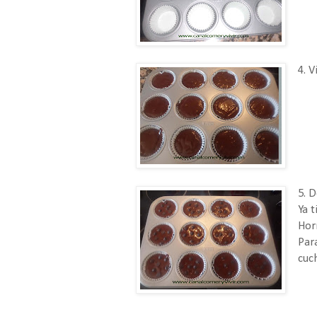
4. V
5. 
Ya t
Hor
Par
cuch