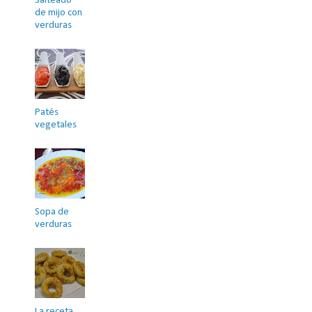
Salteado
de mijo con
verduras
Patés
vegetales
Sopa de
verduras
La receta