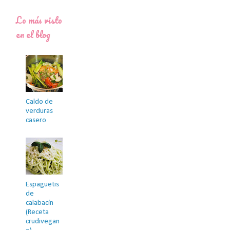
Lo más visto
en el blog
Caldo de
verduras
casero
Espaguetis
de
calabacín
(Receta
crudivegan