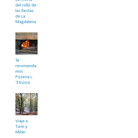
del rollo de
las fiestas
de La
Magdalena
Te
recomenda
mos
Pizzería L
´Etrusco
Viaje a
Turín y
Milán