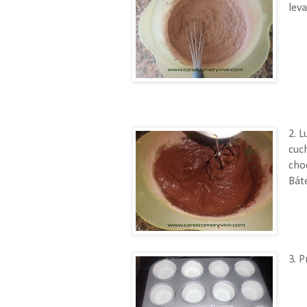
lev
2. L
cuch
cho
Bát
3. 